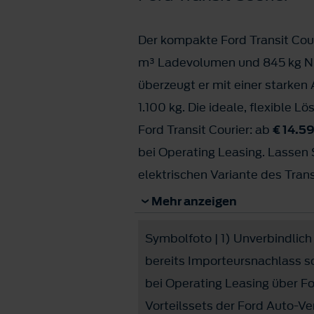
Der kompakte Ford Transit Couri
m³ Ladevolumen und 845 kg Nut
überzeugt er mit einer starken
1.100 kg. Die ideale, flexible L
Ford Transit Courier: ab
€ 14.5
bei Operating Leasing. Lassen S
elektrischen Variante des Trans
die sich perfekt für Ihren Arbeit
Mehr anzeigen
Ford E-Transit Courier: ab
€ 22
Symbolfoto | 1) Unverbindlich 
mtl. bei Operating Leasing
bereits Importeursnachlass s
bei Operating Leasing über F
Vorteilssets der Ford Auto-V