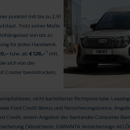
er punktet mit bis zu 2,91
zlast. Trotz seiner Maße
 Anhängelast von bis zu
ösung für jedes Handwerk.
1)
90,–
bzw. ab
€ 126,-
mtl.
ie sich von der
it Courier beeindrucken,
salltag eignet.
1)
.390,–
bzw. ab
€ 267,-
empfohlener, nicht kartellierter Richtpreis bzw. Leasing
owie Ford Credit Bonus und Versicherungsbonus. Angeb
ord Credit, einem Angebot der Santander Consumer Ban
ersicherung (Versicherer: GARANTA Versicherungs-AG Ös