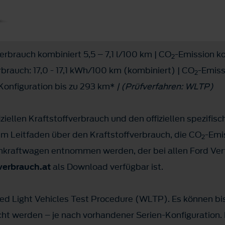
verbrauch kombiniert 5,5 – 7,1 l/100 km | CO
-Emission ko
2
rbrauch: 17,0 - 17,1 kWh/100 km (kombiniert) | CO
-Emiss
2
 Konfiguration bis zu 293 km*
| (Prüfverfahren: WLTP)
ziellen Kraftstoffverbrauch und den offiziellen spezifis
 Leitfaden über den Kraftstoffverbrauch, die CO
-Emi
2
kraftwagen entnommen werden, der bei allen Ford Vert
erbrauch.at
als Download verfügbar ist.
 Light Vehicles Test Procedure (WLTP). Es können bis
icht werden – je nach vorhandener Serien-Konfiguration.