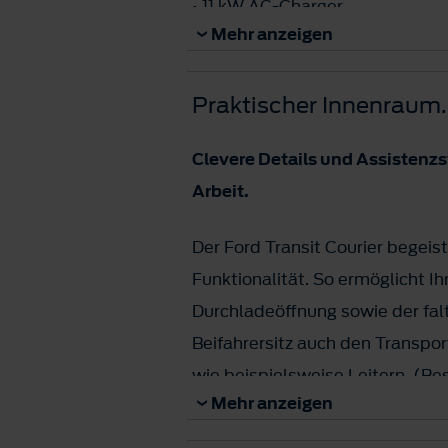
• 11 kW AC-Charger
Mehr anzeigen
• 100 kW DC-Schnell-Laden
• bis zu 750 kg max. Anhängelas
Praktischer Innenraum.
Clevere Details und Assistenzs
Arbeit.
Der Ford Transit Courier begeis
Funktionalität. So ermöglicht I
Durchladeöffnung sowie der fal
Beifahrersitz auch den Transpo
wie beispielsweise Leitern. (Be
Mehr anzeigen
Intelligente Fahrerassistenzsy
hinaus für zusätzliche Sicherhe