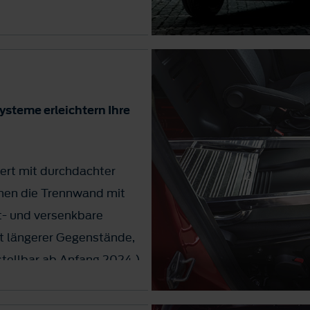
t
ysteme erleichtern Ihre
tert mit durchdachter
hnen die Trennwand mit
t- und versenkbare
rt längerer Gegenstände,
stellbar ab Anfang 2024.)
steme sorgen darüber
it und erhöhten Komfort in