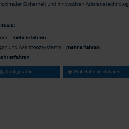
, maximaler Sicherheit und innovativen Antriebstechnolo
rblick:
rier
mehr erfahren
–
ngen und Assistenzsysteme
mehr erfahren
–
ehr erfahren
Konfigurator
Probefahrt vereinbaren