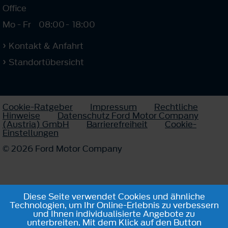
Office
Mo - Fr
08:00
-
18:00
Kontakt & Anfahrt
Standortübersicht
Cookie-Ratgeber
Impressum
Rechtliche
Hinweise
Datenschutz Ford Motor Company
(Austria) GmbH
Barrierefreiheit
Cookie-
Einstellungen
© 2026 Ford Motor Company
Diese Seite verwendet Cookies und ähnliche
Technologien, um Ihr Online-Erlebnis zu verbessern
und Ihnen individualisierte Angebote zu
unterbreiten. Mit dem Klick auf den Button